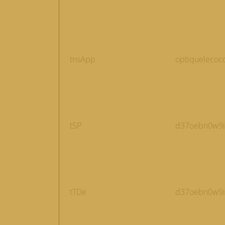
tnsApp
optiquelecoc
tSP
d37oebn0w9ir
tTDe
d37oebn0w9ir