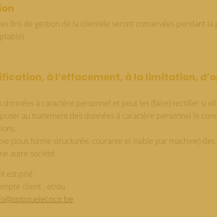
ion
es fins de gestion de la clientèle seront conservées pendant l
ptable).
ification, à l’effacement, à la limitation, d’
 données à caractère personnel et peut les (faire) rectifier si e
pposer au traitement des données à caractère personnel le concerna
ions.
copie (sous forme structurée, courante et lisible par machine) de
ne autre société.
t est prié :
mpte client ; et/ou
fo@optiquelecocq.be
.