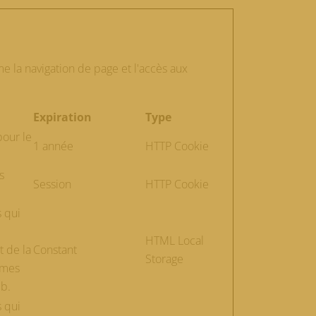
e la navigation de page et l'accès aux
Expiration
Type
pour le
1 année
HTTP Cookie
s
Session
HTTP Cookie
s qui
HTML Local
t de la
Constant
Storage
èmes
eb.
s qui