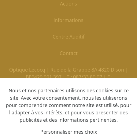
Actions
Informations
Centre Auditif
Contact
Optique Lecocq | Rue de la Grappe 8A 4820 Dison |
BE0429.991.397 | T : 087/33 80 07 | E :
info@optiquelecocq.be
Nous et nos partenaires utilisons des cookies sur ce
site. Avec votre consentement, nous les utiliserons
pour comprendre comment notre site est utilisé, pour
Déclaration de confidentialité
l'adapter à vos intérêts, et pour vous presenter des
publicités et des informations pertinentes.
Clause de non-responsabilité
Personnaliser mes choix